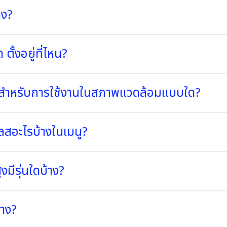
าง?
ด ตั้งอยู่ที่ไหน?
ะสำหรับการใช้งานในสภาพแวดล้อมแบบใด?
สอะไรบ้างในเมนู?
มีรุ่นใดบ้าง?
้าง?